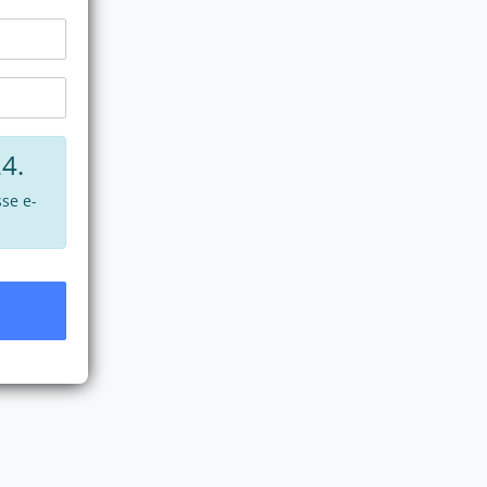
4.
se e-