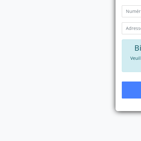
B
Veui